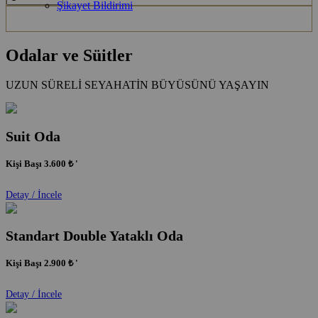
Şikayet Bildirimi
ONLINE
REZERVASYON
Odalar ve Süitler
UZUN SÜRELİ SEYAHATİN BÜYÜSÜNÜ YAŞAYIN
Suit Oda
Kişi Başı
3.600 ₺
'
Detay / İncele
Standart Double Yataklı Oda
Kişi Başı
2.900 ₺
'
Detay / İncele