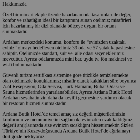
Hakkımızda
Özel bir mimari ekiple özenle hazırlanan oda tasarımları ile değer,
konfor ve rahatlığın ideal bir karışımını sunan otelimiz; misafirleri
için hazırlanmış bir dizi olanakla bütçeye uygun bir ortam
sunmaktadır.
Ardahan merkezdeki konumu, konforu ile “evinizden uzaktaki
eviniz” olmayı hedefleyen otelimiz 39 oda ve 57 yatak kapasitesine
sahiptir. Otelimizde standart, suit ve aile odası seçeneklerimiz
mevcuttur. Ayrıca odalarımızda mini bar, uydu tv, fön makinesi ve
wi-fi bulunmaktadır.
Güvenli turizm sertifikası sistemine göre titizlikle temizlenmekte
olan otelimizde konuklarımız; misafir olarak kaldıkları süre boyunca
7/24 Resepsiyon, Oda Servisi, Türk Hamamı, Buhar Odası ve
Sauna hizmetlerinden yararlanabilirler. Ayrıca Ardana Butik Hotel
Ardahan seyahatinizin daha da keyifli geçmesine yardımcı olacak
bir restoran hizmeti sunmaktadır.
Ardana Butik Hotel’de temel amaç siz değerli müşterilerimizin
konforunu ve memnuniyetini sağlamak, evinizden uzak kaldığınız
değerli an(ı)larınızda size evinizin sıcaklığını hissettirmektir. Sizleri
Türkiye’nin Kuzeydoğusunda Ardana Butik Hotel’de ağırlamayı
dört gözle bekliyoruz.