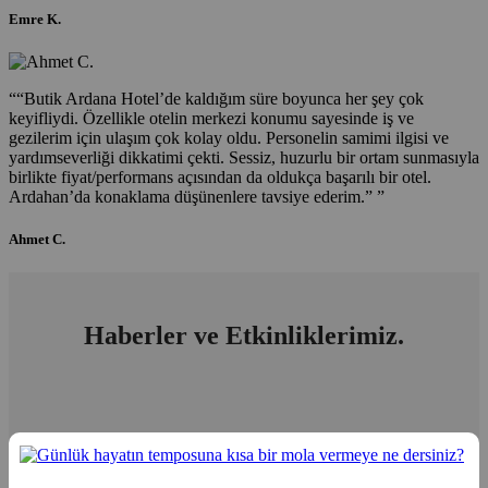
Emre K.
“
“Butik Ardana Hotel’de kaldığım süre boyunca her şey çok
keyifliydi. Özellikle otelin merkezi konumu sayesinde iş ve
gezilerim için ulaşım çok kolay oldu. Personelin samimi ilgisi ve
yardımseverliği dikkatimi çekti. Sessiz, huzurlu bir ortam sunmasıyla
birlikte fiyat/performans açısından da oldukça başarılı bir otel.
Ardahan’da konaklama düşünenlere tavsiye ederim.”
”
Ahmet C.
Haberler ve Etkinliklerimiz.