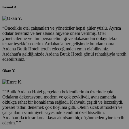
Kemal A.
“
Öncelikle otel çalışanları ve yöneticiler hepsi güler yüzlü. Ayrıca
odalar tertemiz ve her alanda hijyene önem verilmiş. Otel
yöneticilerine ve tüm personelin ilgi ve alakasından dolayı tekrar
tekrar teşekkür ederim. Ardahan'a her gelişimde bundan sonra
Ardana Butik Hoteli tercih edeceğimden emin olabilirsiniz.
Ardahan'a geldiğinizde Ardana Butik Hoteli gönül rahatlığıyla tercih
edebilirsiniz.
”
Okan Y.
“
“Butik Ardana Hotel gerçekten beklentilerimin üzerinde çıktı.
Odaların dekorasyonu modern ve çok zevkliydi, aynı zamanda
oldukça rahat bir konaklama sağladı. Kahvaltı çeşitli ve lezzetliydi,
yöresel tatları denemek çok hoşuma gitti. Otelin sıcak atmosferi ve
çalışanların samimiyeti sayesinde kendimi özel hissettim.
Ardahan’da tekrar konaklayacak olsam hiç düşünmeden yine tercih
ederim.”
”